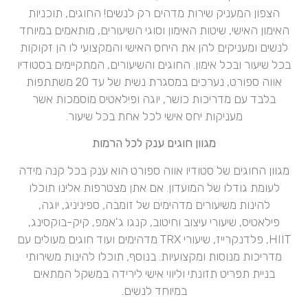
הצפון המעניק שירות מדהים רק לנשים! החוגים, תוכניות
האימון האישי, שיטות האימון וסוגי השיעורים, מותאמים במיוחד
לנשים ומעניקים להן את היחס האישי והמקצועי לו הן זקוקות
בכל שיעור ובכל אימון. החוגים והשיעורים, המתקיימים בסטודיו
אווה ספורט, נערכים במסגרת נשית של עד 20 משתתפות
בלבד עם מדריכות כושר, יוגה ופילאטיס מוסמכות אשר
מעניקות יחס אישי לכל אחת בכל שיעור.
מגוון חוגים ענק לכל הרמות
מגוון החוגים של סטודיו אווה ספורט הוא ענק בכל קנה מידה
לעומת גודלו של המועדון. אם אתן מצטרפות אלינו תוכלו
להינות משיעורים מדהימים של זומבה, ספיניניג, יוגה,
פילאטיס, שיעורי עיצוב וחיטוב, קנגו ג'אמפ, קיק-בוקסינג,
HIIT, פלדנקרייז, שיעורי TRX מדהימים ועוד חוגים מעולים עם
מדריכות מנוסות ומקצועיות. בנוסף, תוכלו להינות משירותי
בניית תפריט תזונתי וליווי אישי לירידה במשקל המתאים
במיוחד לנשים.