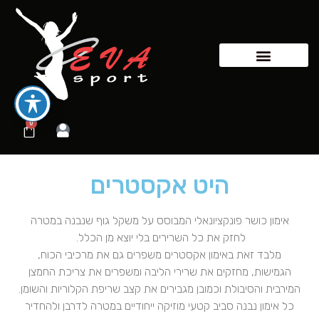
0
היט אקסטרים
אימון כושר פונקציונאלי המבוסס על משקל גוף שנבנה במטרה
לחזק את כל השרירים בלי יוצא מן הכלל.
מלבד זאת באימון אקסטרים משפרים גם את מרכיבי הכוח,
הגמישות, מחזקים את שרירי הליבה ומשפרים את צריכת החמצן
המירבית והסיבולת וכמובן מגבירים את קצב שריפת הקלוריות והשומן.
כל אימון נבנה סביב קטעי מוזיקה ייחודיים במטרה לדרבן ולהחדיר