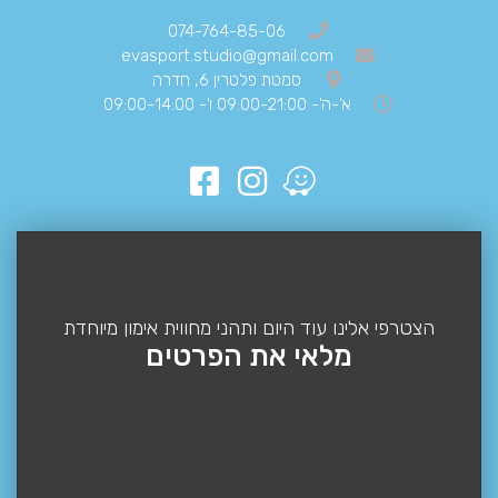
074-764-85-06
evasport.studio@gmail.com
סמטת פלטרין 6, חדרה
א'-ה'- 09:00-21:00 ו'- 09:00-14:00
הצטרפי אלינו עוד היום ותהני מחווית אימון מיוחדת
מלאי את הפרטים