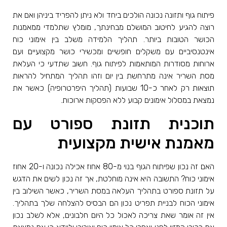
פיתוח גוף ותזונה נכונה הולכים ביחד ולא ניתן להפריד ביניהן ואם את
רוצה להגיע לחיטוב המושלם מבחינתך, מומלץ שתלמדי ממאמנות
הכושר הטובות ביותר. תהליך הלמידה משלב בין אימוני כוח
אינטנסיביים עם משקלים חופשיים ומכשירי כושר מקצועיים ועם
ארוחות מסודרות המותאמות לפיתוח גוף. חשוב שתדעי כי העלאת
מסת השריר אינה מתרחשת בין יום וזהו תהליך המתחיל להראות
תוצאות רק לאחר כ-10 שבועות (תהליך היפרטרופיה) כאשר את
נמצאת במסלול אימונים קבוע ללא הפסקות ארוכות.
תוכנית תזונת ספורט עם
מאמנת אישית מקצועית
האם זה נכון שפיתוח הגוף בנוי מ-80 אחוז אכילה נכונה ו-20 אחוז
אימוני כוח? התשובה היא אינה מוחלטת, אך זה נכון לשים את הדגש
על תזונת ספורט בתהליך העלאה במסת השריר, כאשר השילוב בין
אימוני הכוח לבניית תפריט נכון הם הבסיס להצלחה שלך בתהליך.
אין זה אומר שאת צריכה לאכול כל היום חלבונים, אלא לשלב נכון