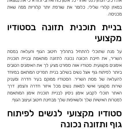
את רכיבי המזון לפני ואחרי כל אימון כוח ואירובי ולוודא כי את נמצאת
במאזן קלורי שלילי, כלומר את שורפת יותר קלוריות ממה שאת
מכניסה.
בניית תוכנית תזונה בסטודיו
מקצועי
על מנת שתוכלי להתחיל בתהליך חיטוב הגוף והעלאה במסת
השריר, את חייבת הכוונה נכונה לתזונה מותאמת ובניית תוכנית
אימונים מקצועית. סטודיו אווה ספורט מציע לך את האימונים הטובים
ביותר לפיתוח גוף אצל נשים בשילוב בניית תפריט המותאם במיוחד
להעלאה של מסת השריר. הסטודיו ממוקם בעיר חדרה ומעניק
שירות מקצועי ואישי למאות נשים מכל איזור חדרה והצפון. דרך
האתר תוכלי לקבוע אימון ניסיון לבניית תוכנית אימון המותאמת
למטרות האישיות שלך ולשאיפות שלך מבחינת חיטוב ועיצוב הגוף.
סטודיו מקצועי לנשים לפיתוח
גוף ותזונה נכונה