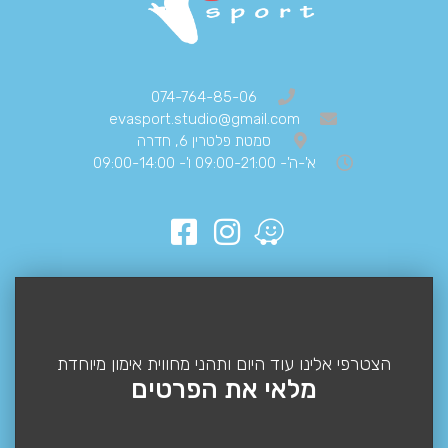
074-764-85-06
evasport.studio@gmail.com
סמטת פלטרין 6, חדרה
א'-ה'- 09:00-21:00 ו'- 09:00-14:00
הצטרפי אלינו עוד היום ותהני מחווית אימון מיוחדת
מלאי את הפרטים