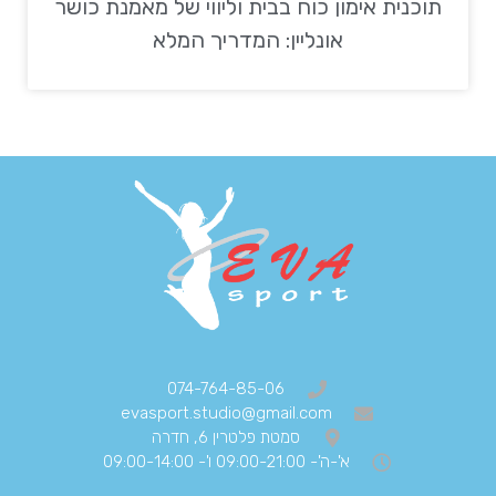
תוכנית אימון כוח בבית וליווי של מאמנת כושר
אונליין: המדריך המלא
074-764-85-06
evasport.studio@gmail.com
סמטת פלטרין 6, חדרה
א'-ה'- 09:00-21:00 ו'- 09:00-14:00