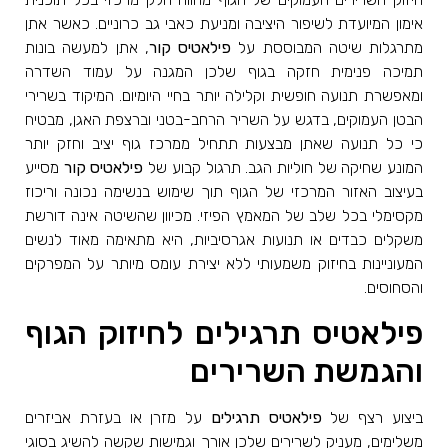
אימון המיועדת לשיפור היציבה ומניעת כאבי גב כרוניים. כאשר אתן
מתרגלות שיטה המבוססת על
פילאטיס קור
, אתן למעשה בונות
תמיכה פנימית חזקה בגוף שלכן המגנה על עמוד השדרה
ומאפשרת תנועה חופשית וקלילה יותר בחיי היומיום. המיקוד בשרירי
הבטן העמוקים, בדגש על השריר הרחב-בטני וברצפת האגן, מבטיח
כי כל תנועה שאתן מבצעות תתחיל ממרכז גוף יציב וחזק יותר
המונע שחיקה של חוליות הגב. תרגול קבוע של
פילאטיס קור
מסייע
בעיצוב האזור המרכזי של הגוף תוך שימוש בנשימה נכונה וריכוז
מקסימלי בכל שלב של המאמץ הפיזי. מכיוון שהשיטה אינה דורשת
משקלים כבדים או תנועות אגרסיביות, היא מתאימה מאוד לנשים
המעוניינות בחיזוק משמעותי ללא יצירת עומס מיותר על המפרקים
והסחוסים.
פילאטיס תרגילים לחיזוק הגוף
והגמשת השרירים
ביצוע רצף של
פילאטיס תרגילים
על מזרן או בעזרת אביזרים
משלימים, מעניק לשרירים שלכן אורך וגמישות שקשה להשיג בסוגי