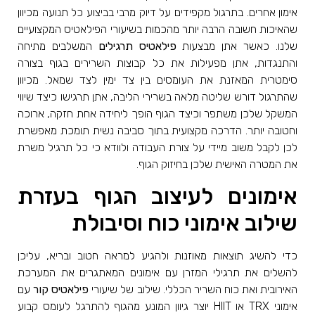
אימון אחרים. בתרגול מקפידים על דיוק מרבי בביצוע כל תנועה מכיוון
שהאיכות חשובה הרבה יותר מהכמות בשיעורי הפילאטיס המקצועיים
שלנו. כאשר אתן מבצעות
פילאטיס תרגילים
המשלבים מתיחה
והתנגדות, אתן מפעילות את כל קבוצות השרירים בגוף בצורה
סימטרית המאזנת את העומסים בין צד ימין לצד שמאל. מכיוון
שהתרגול דורש שליטה מלאה בשרירי הליבה, אתן תרגישו כיצד שיווי
המשקל שלכן משתפר וכיצד הגוף הופך ליחידה אחת חזקה, ארוכה
וחטובה יותר. הדרכה מקצועית בתוך סביבה נשית תומכת מאפשרת
לכן לקבל משוב מיידי על צורת העבודה ולוודא כי כל תרגיל משרת
את המטרה האישית שלכן בחיזוק הגוף.
אימונים לעיצוב הגוף בעזרת
שילוב אימוני כוח וסיבולת
כדי להשיג תוצאות מאוזנות ולהגיע למראה חטוב ובריא, עליכן
להשלים את תרגילי המזרן עם אימונים המאתגרים את המערכת
האירובית ואת כוח השריר הכללי. שילוב של שיעורי
פילאטיס קור
עם
אימוני TRX או HIIT יוצר גיוון המונע מהגוף להתרגל לעומס קבוע