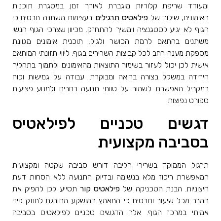
ומעודד שריפת קלוריות מוגברת לאורך זמן. במסגרת תוכנית
האימונים, שילוב של
פילאטיס תרגילים
בעצימות משתנה מבטיח כי
הגוף לא יגיע לסטגנציה וימשיך להתחזק. מכיוון שצרכי הגוף הנשי
משתנים בהתאם לרמת הכושר ולגיל, תוכנית אימונים מגוונת
מספקת מענה רחב לכל קבוצות השרירים בגוף. ליווי תזונתי המותאם
אישית לכן יכול לעזור בשימור התוצאות מהאימונים ולתמוך בתהליך
הירידה במשקל בצורה בריאה ומבוקרת. עבודה על גמישות וכוח
במקביל מאפשרת לשמור על טווחי תנועה רחבים ולמנוע פציעות
ספורט נפוצות.
דגשים טכניים לפילאטיס
בסביבה מקצועית
תרגול הממוקד בשרירי הליבה דורש סביבה שקטה ומקצועית
המאפשרת ריכוז מלא בנשימה ובדיוק התנועה ללא הסחות דעת
חיצוניות. הבנת הטכניקה של
פילאטיס קור
תסייע לכן להפיק את
המרב מכל שיעור ותבטיח כי המאמץ המושקע מתורגם לחוזק פיזי
אמיתי במרכז הגוף. אלה הדגשים טכניים לפילאטיס בסביבה