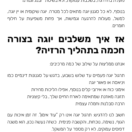
פועלת בהדרגה, בשכבות עמוקות, ולא בשיטת “זבנג וגמרנו
”.
בנוסף, לא כל סגנון יוגה מתאים לכל מטרה. יוגה שיקומית או יין יוגה,
למשל, מעולות להרגעה וגמישות, אך פחות משפיעות על חילוף
חומרים
.
אז איך משלבים יוגה בצורה
חכמה בתהליך הרזיה
?
אנחנו ממליצות על שילוב של כמה מרכיבים
:
תרגול יוגה פעמיים עד שלוש בשבוע, בדגש על סגנונות דינמיים כמו
ויניאסה או פאוור יוגה
אימוני כוח או אירובי קלים בנוסף, אפילו הליכות מהירות
תזונה מאוזנת שמתאימה לאורח החיים שלך, בלי קיצוניות
הרבה סבלנות וחמלה עצמית
חשוב לנו להדגיש: תרגול יוגה אינו רק “עוד אימון”. זה זמן איכות עם
הגוף, נשימה, נוכחות, והקשבה פנימית. כשזה נעשה נכון, הוא משנה
דפוסים עמוקים, לא רק מספר על המשקל
.