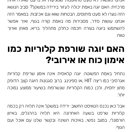
מרכזית: האם יוגה באמת יכולה לעזור בירידה במשקל? סביב הנושא
הזה נוצרו לא מעט מיתוסים, הבטחות שווא וגם אכזבות. במאמר הזה
אנחנו עושות סדר, מסבירות מה באמת קורה בגוף, ואיך אפשר
להשתמש ביוגה בצורה חכמה כחלק מתהליך בריא, מאוזן וארוך
טווח
.
האם יוגה שורפת קלוריות כמו
אימון כוח או אירובי
?
נתחיל באמת הפשוטה: יוגה קלאסית אינה אימון שריפת קלוריות
אגרסיבי כמו ריצה
, HIIT
או ספינינג. ברוב סגנונות היוגה קצב הדופק
מתון יחסית, ולכן כמות הקלוריות שנשרפות בשיעור ממוצע נמוכה
יותר
.
אבל כאן נכנס הטוויסט החשוב: ירידה במשקל אינה תלויה רק בכמה
קלוריות שרפנו בשעה האחרונה. היא תלויה בהרגלים, באיזון
הורמונלי, במצב נפשי, באיכות השינה ובקשר שלנו עם אוכל ועם
הגוף
.