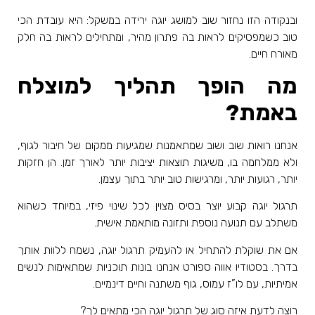
ובנקודה הזו נחזור שוב למושג יוגה ירידה במשקל: היא עובדת הכי
טוב כשמפסיקים לראות בה פתרון מהיר, ומתחילים לראות בה חלק
מאורח חיים
.
מה הופך תהליך למוצלח
באמת
?
אנחנו רואות שוב ושוב שמתאמנות שמגיעות ממקום של חיבור לגוף,
ולא ממלחמה בו, משיגות תוצאות יציבות יותר לאורך זמן. הן חזקות
יותר, רגועות יותר, ומרגישות טוב יותר בתוך עצמן
.
תרגול יוגה קבוע יוצר בסיס מצוין לכל שינוי פיזי, במיוחד כשהוא
משתלב עם תנועה נוספת ותזונה מותאמת אישית
.
אם את שוקלת להתחיל או להעמיק תרגול יוגה, נשמח ללוות אותך
בדרך. בסטודיו אווה ספורט אנחנו בונות תוכניות שמתאימות לנשים
אמיתיות, עם לו”ז עמוס, גוף משתנה וחיים דינמיים
.
רוצה לדעת איזה סוג של תרגול יוגה הכי מתאים לך
?