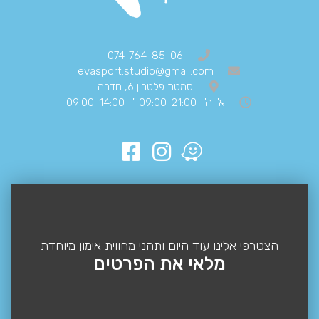
074-764-85-06
evasport.studio@gmail.com
סמטת פלטרין 6, חדרה
א'-ה'- 09:00-21:00 ו'- 09:00-14:00
הצטרפי אלינו עוד היום ותהני מחווית אימון מיוחדת
מלאי את הפרטים