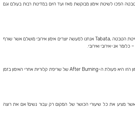
טבטה הפכו לשיטת אימון מבוקשת מאז ועד היום במדינות רבות בעולם וגם
אימוני טבטה למתחילים מתרכזים בתרגילים אנ-אירוביים אשר אינם מיועדים לשריפת קלוריות אלא לחיזוק שרירים, אך כאשר מבצעים אותם בהפוגות בשיטת הטבטה ,Tabata אנחנו למעשה יוצרים אימון אירובי מושלם אשר שורף
 כלומר אנ-אירובי ואירובי.
אז כפי שציינו, בחיפוש אחר יתרונות אימון טבטה שריפת קלוריות תהיה היתרון המשמעותי ביותר לרוב הנשים הבאות להתאמן. הדבר הנפלא בשיטת האימון הזו היא פעולת ה-After Burning של שריפת קלוריות אחרי האימון בזמן
ם אשר מציע את כל שיעורי הכושר של המקום רק עבור נשים! אם את רוצה