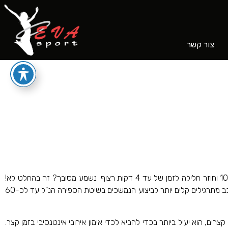
צור קשר
שמעת על אימוני טבטה Tabata אבל מעולם לא ניסית? אימון הטבטה מורכב ממחזורים של תרגילים הנמשכים 20 שניות לאחריהם מגיעה מנוחה של 10 וחוזר חלילה לזמן של עד 4 דקות רצוף. נשמע מסובך? זה בהחלט לא!
אימון הטבטה למעשה מורכב מזמני פעילות קצרים וזמני מנוחה קצרים כך שהגוף עובד כמעט ללא הפסקה. אימון טבטה למתחילים יהיה בדרך כלל מורכב מתרגילים קלים יותר לביצוע הנמשכים בשיטת הספירה הנ"ל עד לכ-60
ה, עם פרקי הפסקות קצרים, הוא יעיל ביותר בכדי להביא לכדי אימון אירובי אינטנסיבי בזמן קצר.