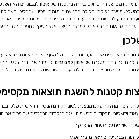
ם מתקדמים של החיים, ולכן בחירה בתוכנית של
אימון למבוגרים
היא השקעה 
 המשקל, מניעת נפילות וביכולת התנועה היומיומית. מכיוון שתהליכי השחיק
עלול להזיק לרקמות הרכות. עבודה עם מדריכות מוסמכות המכירות את הצ
עם עבודת גמישות תורם לא רק למראה החיצוני אלא בעיקר לתפקוד הלב והריאו
לכן
גוונים המאתגרים את המערכות השונות של הגוף בצורה מאוזנת ובריאה. עבו
ה מיטבית. גם בתוך מסגרת של
אימון למבוגרים
, קיימת חשיבות רבה לגיוון ה
יא המפתח להצלחה ארוכת טווח ולמניעת תחושת שחיקה פיזית. שילוב של שי
וצות קטנות להשגת תוצאות מקסימל
ה מהזמן היקר שלכן מנוצלת לטובת קידום המטרות האישיות שלכן בבריא
צאות ויזואליות ותפקודיות מרשימות. אלה הנקודות המרכזיות שהופכות את ח
גילים ושומרים על בטיחות המפרקים.
תוך הצבת יעדים ריאליים וברי השגה.