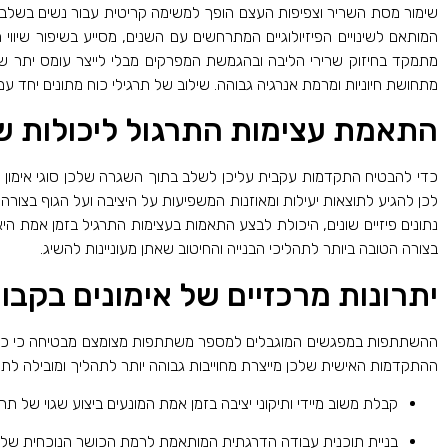
שימור מסת השריר וצפיפות העצם הופך למשימה קריטית עבור נשים בשלבי
המותאם לשינויים הפיזיולוגיים המתרחשים עם השנים, מסייע בשיפור שיווי
מתמקד בחיזוק שרירי הליבה ובהגמשת המפרקים מבלי לייצר עומס יתר ש
מתחושת חיוניות ומרמת אנרגיה גבוהה. שילוב של תרגילי כוח מתונים יחד 
התאמת עצימות התרגול ליכולות ש
כדי להבטיח התקדמות עקבית עליכן לשלב בתוך השגרה שלכן סוגי אימון מ
לכן להגיע לתוצאות יעילות ומאוזנות המשפיעות על היציבה ועל הגוף בצור
נתונים פיזיים שונים, היכולת לבצע התאמות בעצימות התרגיל בזמן אמת ה
בצורה הטובה ביותר לתהליכי הבנייה והחיטוב שאתן מעוניינות להשיג.
יתרונות מרכזיים של אימונים בקב
ההשתתפות במפגשים המוגבלים למספר משתתפות מצומצם מבטיחה כי כל דק
ההתקדמות האישית שלכן מייצרת מחוייבות גבוהה יותר לתהליך ומובילה לתו
קבלת משוב מיידי ותיקוני יציבה בזמן אמת המונעים ביצוע שגוי של תר
בניית תוכנית עבודה הדרגתית המותאמת לרמת הכושר הנוכחית שלכן 