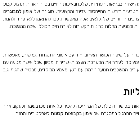
ישירה בבריאות העתידית שלכן ובאיכות החיים בטווח הארוך. תרגול קבוע
ה הטבעיים דורשים התייחסות עדינה ומקצועית, סוג זה של
אימון למבוגרים
רכים הייחודיים של גילאים אלה מאפשרת לכן להתאמן ללא פחד ולהנות
ת ולמניעת מחלות כרוניות הקשורות לאורח חיים הכולל ישיבה ממושכת.
דה על שיפור הכושר האירובי יחד עם אימוני התנגדות וגמישות, מאפשרת
מאמץ כדי לעורר את המערכת העצבית-שרירית. מכיוון שכל אישה מגיעה עם
עורים המשלבים תנועה זורמת עם רגעי מאמץ ממוקדים, מבטיח שהגוף יגיב
יות
ות ובכושר. היכולת של המדריכה להכיר כל אחת מכן בשמה ולעקוב אחר
וויית התרגול במסגרת של
אימון בקבוצות קטנות
לאפקטיבית ומהנה: