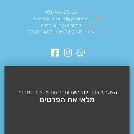
074-764-85-06
evasport.studio@gmail.com
סמטת פלטרין 6, חדרה
א'-ה'- 09:00-21:00 ו'- 09:00-14:00
הצטרפי אלינו עוד היום ותהני מחווית אימון מיוחדת
מלאי את הפרטים