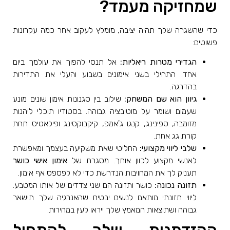
שמחזיקה מעמד?
כדי שהשגרה שלך תהיה יציבה, מומלץ לעקוב אחר כמה עקרונות
פשוטים:
הגדירי מטרות ריאליות:
אל תנסי להפוך את עולמך ביום
אחד. התחילי בשני אימונים בשבוע והעלי את התדירות
בהדרגה.
גיוון הוא שם המשחק:
שילוב בין סגנונות אימון שונים מונע
שעמום ושומר על מוטיבציה גבוהה. בסטודיו תוכלי ליהנות
מזומבה, ספינינג, קנגו ג'אמפ, קיקבוקסינג ופילאטיס תחת
קורת גג אחת.
שלבי ליווי מקצועי:
החליטי שאת משקיעה בעצמך ומאפשרת
לאנשי מקצוע לכוון אותך. מסגרת של
אימון אישי כושר
תעניק לך את המחויבות הנדרשת כדי לא לפספס אף אימון.
תזונה נכונה:
כושר ותזונה הם שני צדדים של אותו המטבע.
ליווי תזונתי מותאם לנשים יבטיח שהאנרגיה שלך תישאר
גבוהה ושתוצאות המאמץ שלך ייראו לעין במהירות.