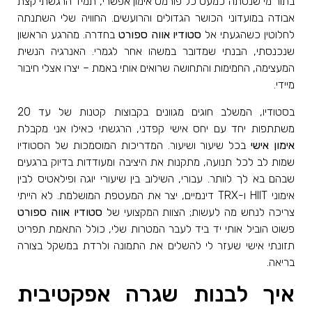
בתור מי שנסתה כמעט כל פורמט אימון אפשרי, תמיד הרגשתי קצת
אבודה במועדוני הכושר הגדולים והרועשים. החוויה שלי השתנתה
לחלוטין כשהגעתי אל
סטודיו אווה ספורט
בחדרה. מהרגע הראשון
שנכנסתי, הבנתי שמדובר במשהו אחר לגמרי. האנרגיה הנשית
המעצימה, החמימות והתחושה שרואים אותי באמת – יצרו אצלי חיבור
מיידי.
בסטודיו, המשלב חוגים מגוונים בקבוצות קטנות של עד 20
משתתפות יחד עם יחס אישי קפדני, הרגשתי כאילו אני מקבלת
אימון אישי
בכל שיעור ושיעור. המדריכות המוסמכות של הסטודיו
שמות לב לכל תנועה, מתקנות את היציבה ומעודדות בדיוק ברגעים
שבהם בא לך לוותר. עבורי, השילוב בין שיעורי יוגה ופילאטיס לבין
אימוני HIIT ו-TRX דינמיים, יצר את המעטפת המושלמת. לא הייתי
צריכה לנחש מה לעשות; הצוות המקצועי של
סטודיו אווה ספורט
פשוט הוביל אותי יד ביד לעבר המטרות שלי, כולל התאמת תפריט
תזונתי אישי שעזר לי להשלים את התמונה ולרדת במשקל בצורה
בריאה.
איך לבנות שגרה אפקטיבית