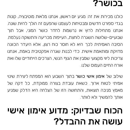
בכושר?
כולנו מכירות את זה: מגיע יום ראשון, אנחנו מלאות מוטיבציה, קונות
בגדי ספורט חדשים ומבטיחות לעצמנו שהפעם זה הולך להיות שונה.
אנחנו מתחילות לרוץ או נרשמות לחדר כושר המוני, אבל תוך
שבועיים-שלושה השגרה לוחצת, העייפות מכריעה והתשוקה נעלמת.
הסיבה האמיתית לכך היא לא חוסר כוח רצון, אלא היעדר הכוונה
מדויקת ומותאמת אישית. כדי לבנות שגרה אפקטיבית באמת, אנחנו
צריכות ליווי מקצועי שמבין את הגוף הנשי, הצרכים הייחודיים שלו ואת
אורח החיים העמוס שלנו.
שילוב של
אימון אישי כושר
בתוך השבוע הוא המפתח ליצירת שינוי
אמיתי לטווח ארוך. כשאת עובדת בצורה ממוקדת, כל דקה של
מאמץ מניבה תוצאות, והתחושה הזו של הצלחה היא הדלק שמניע
אותך להמשיך ולא לוותר.
הכוח שבדיוק: מדוע אימון אישי
עושה את ההבדל?