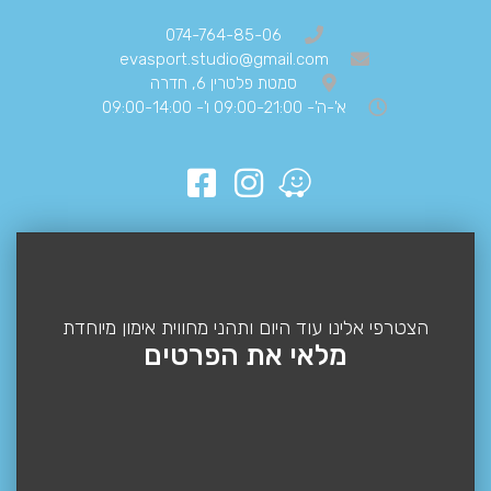
074-764-85-06
evasport.studio@gmail.com
סמטת פלטרין 6, חדרה
א'-ה'- 09:00-21:00 ו'- 09:00-14:00
הצטרפי אלינו עוד היום ותהני מחווית אימון מיוחדת
מלאי את הפרטים