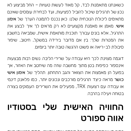
כשאנחנו מתאמנות לבד, קל מאוד לעשות טעויות – החל מביצוע לא
נכון של תרגילים שיכול להוביל לפציעות, ועד לבחירת עומסים שאינם
מתאימים ליכולת הנוכחית שלנו. כאן נכנס לתמונה הערך של
אימון
אישי
. מאמן או מאמנת מקצועיים לא רק מראים לך איך לבצע את
התרגיל, אלא בונים עבורך תוכנית מותאמת אישית, שמביאה בחשבון
את המטרות שלך: בין אם מדובר בירידה במשקל, חיטוב, שיפור
סיבולת לב-ריאה או פשוט הרגשה טובה יותר ביומיום.
דוגמה מצוינת לכך היא עבודה על שרירי הליבה. נשים רבות מבצעות
אינספור כפיפות בטן מתוך מחשבה שזה מה שיחטב את האזור, אך
בפועל הן מאמצות את הצוואר והגב התחתון. תהליך של
אימון אישי
כושר
מראה כיצד תרגילים מורכבים ונכונים יותר, כמו פלאנק דינמי
או עבודה עם רצועות TRX, מפעילים את השרירים העמוקים בצורה
בטוחה ויעילה בהרבה.
החוויה האישית שלי בסטודיו
אווה ספורט